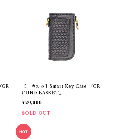
『GR
【一点のみ】Smart Key Case 『GR
OUND BASKET』
¥20,000
SOLD OUT