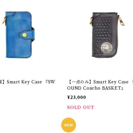
mart Key Case 『SW
【一点のみ】Smart Key Case 
OUND Concho BASKET』
¥23,000
SOLD OUT