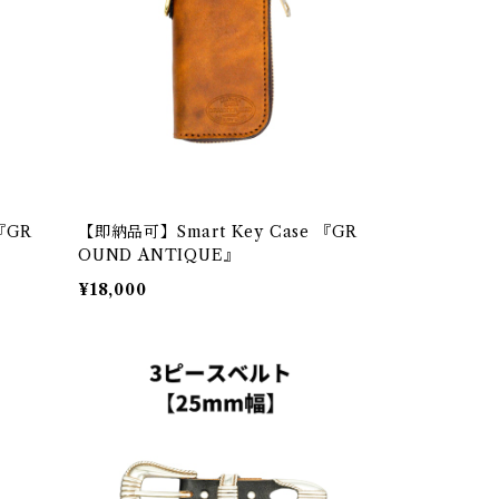
『GR
【即納品可】Smart Key Case 『GR
OUND ANTIQUE』
¥18,000