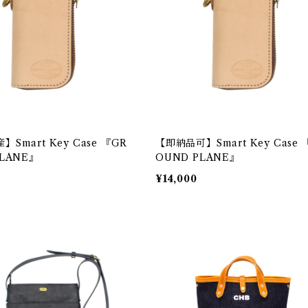
Smart Key Case 『GR
【即納品可】Smart Key Case 
PLANE』
OUND PLANE』
¥14,000