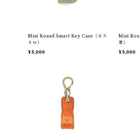
Mini Round Smart Key Case（モス
Mini Ro
トロ）
革）
¥5,000
¥5,000