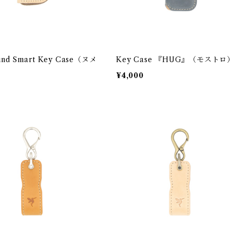
und Smart Key Case（ヌメ
Key Case 『HUG』（モストロ
¥4,000