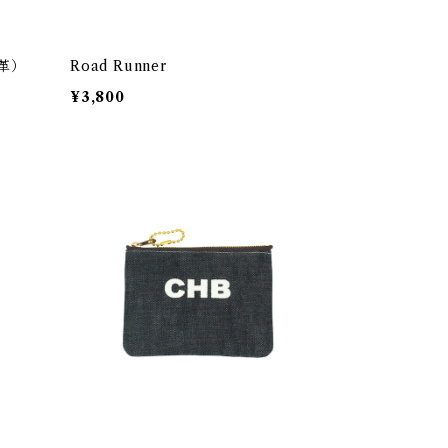
メ革）
Road Runner
¥3,800