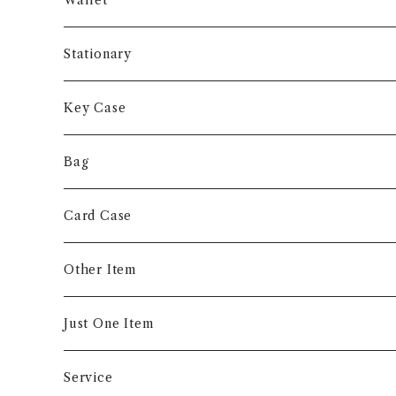
Wallet
Long Wallet
Stationary
Short Wallet
Key Case
Coin Case
Bag
Money Clip
Card Case
Other Item
Just One Item
Service