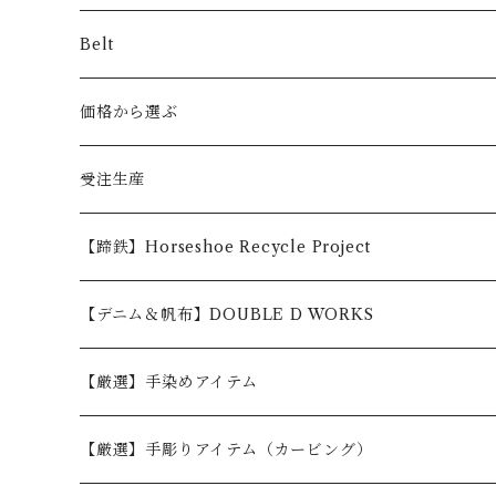
Belt
価格から選ぶ
〜5,000円
受注生産
5,001〜10,000円
【蹄鉄】Horseshoe Recycle Project
10,001〜30,000円
【デニム＆帆布】DOUBLE D WORKS
30,001円〜
【厳選】手染めアイテム
【厳選】手彫りアイテム（カービング）