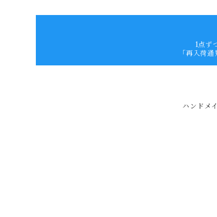
1点ず
「再入荷通
ハンドメイ