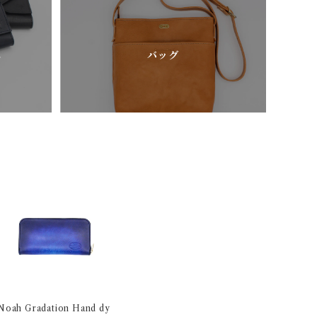
れ
バッグ
Noah Gradation Hand dy