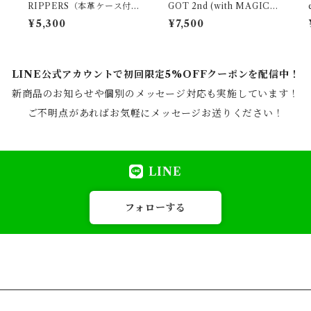
RIPPERS（本革ケース付
GOT 2nd (with MAGICA
き）』
L)』
¥5,300
¥7,500
LINE公式アカウントで初回限定5%OFFクーポンを配信中！
新商品のお知らせや個別のメッセージ対応も実施しています！
ご不明点があればお気軽にメッセージお送りください！
LINE
フォローする