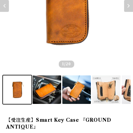
1
/20
【受注生産】Smart Key Case 『GROUND
ANTIQUE』