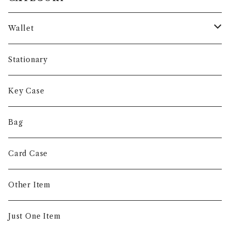
Wallet
Long Wallet
Stationary
Short Wallet
Key Case
Coin Case
Bag
Money Clip
Card Case
Other Item
Just One Item