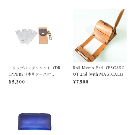
ドリップバッグスタンド『DR
Roll Memo Pad 『ESCARG
IPPERS（本革ケース付
OT 2nd (with MAGICAL)』
き）』
¥5,300
¥7,500