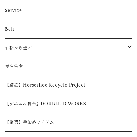
Service
Belt
価格から選ぶ
〜5,000円
受注生産
5,001〜10,000円
【蹄鉄】Horseshoe Recycle Project
10,001〜30,000円
【デニム＆帆布】DOUBLE D WORKS
30,001円〜
【厳選】手染めアイテム