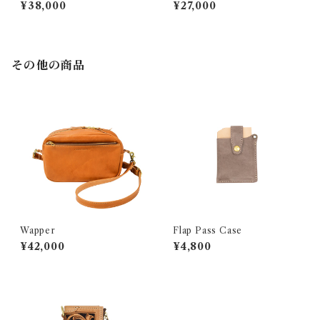
e 『GROUND Filigree』
e 『GROUND CRAFT』
¥38,000
¥27,000
その他の商品
Wapper
Flap Pass Case
¥42,000
¥4,800