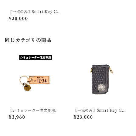
【一点のみ】Smart Key Cas
e 『GROUND BASKET』
¥20,000
同じカテゴリの商品
【シミュレーター注文専用】
【一点のみ】Smart Key Cas
本革ナンバープレートキーホ
e 『GROUND Concho BAS
¥3,960
¥23,000
ルダー
KET』