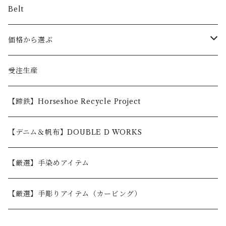
Belt
価格から選ぶ
〜5,000円
受注生産
5,001〜10,000円
【蹄鉄】Horseshoe Recycle Project
10,001〜30,000円
【デニム＆帆布】DOUBLE D WORKS
30,001円〜
【厳選】手染めアイテム
【厳選】手彫りアイテム（カービング）