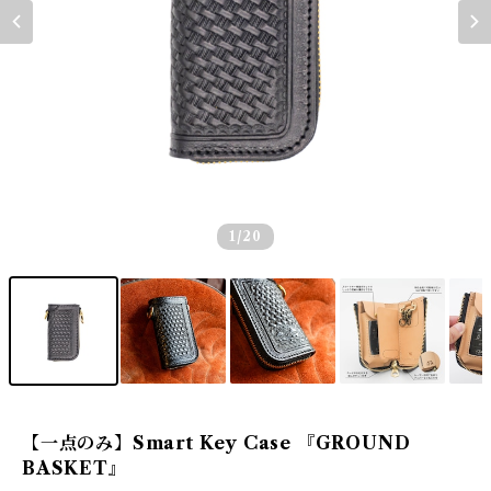
1
/20
【一点のみ】Smart Key Case 『GROUND
BASKET』