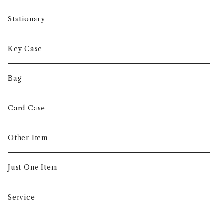
Long Wallet
Stationary
Short Wallet
Key Case
Coin Case
Bag
Money Clip
Card Case
Other Item
Just One Item
Service