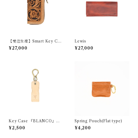
【受注生産】Smart Key Cas
Lewis
e 『GROUND CRAFT』
¥27,000
¥27,000
Key Case 『BLANCO』
Spring Pouch(Flat type)
（ヌメ革）
¥2,500
¥4,200