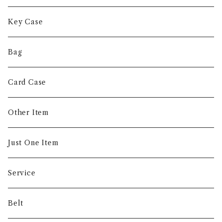
Short Wallet
Key Case
Coin Case
Bag
Money Clip
Card Case
Other Item
Just One Item
Service
Belt