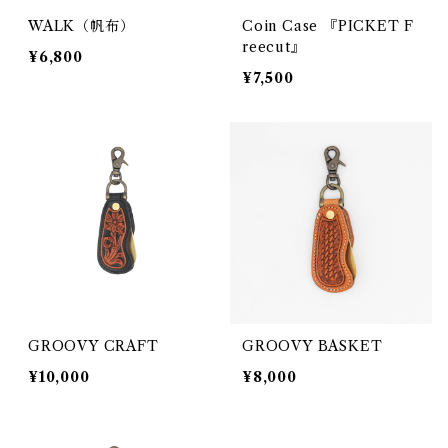
WALK（帆布）
Coin Case 『PICKET F
reecut』
¥6,800
¥7,500
GROOVY CRAFT
GROOVY BASKET
¥10,000
¥8,000