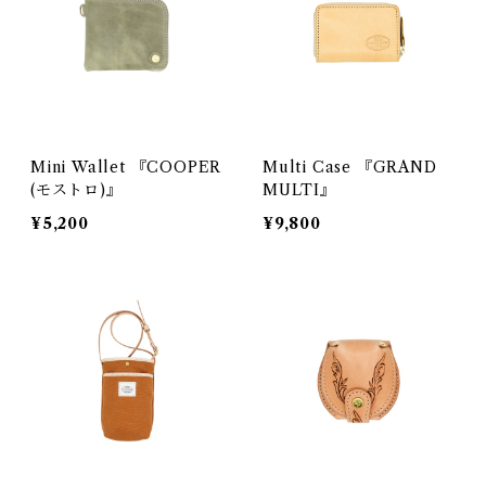
Mini Wallet 『COOPER
Multi Case 『GRAND
(モストロ)』
MULTI』
¥5,200
¥9,800