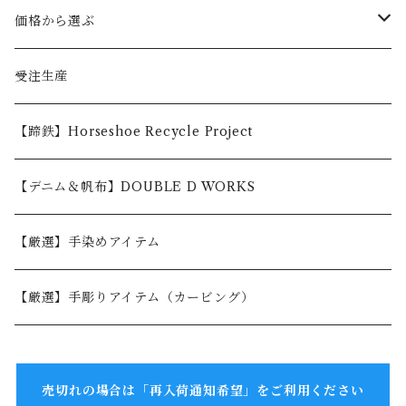
価格から選ぶ
〜5,000円
受注生産
5,001〜10,000円
【蹄鉄】Horseshoe Recycle Project
10,001〜30,000円
【デニム＆帆布】DOUBLE D WORKS
30,001円〜
【厳選】手染めアイテム
【厳選】手彫りアイテム（カービング）
売切れの場合は「再入荷通知希望」をご利用ください