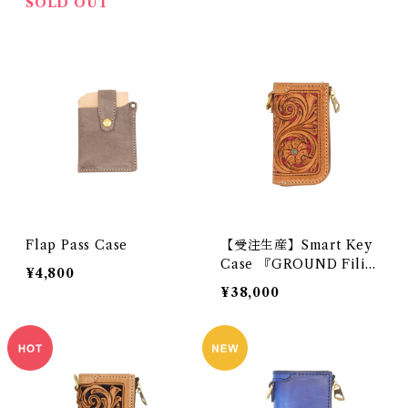
SOLD OUT
Flap Pass Case
【受注生産】Smart Key
Case 『GROUND Filigr
¥4,800
ee』
¥38,000