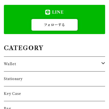
LINE
フォローする
CATEGORY
Wallet
Long Wallet
Stationary
Short Wallet
Key Case
Coin Case
Bag