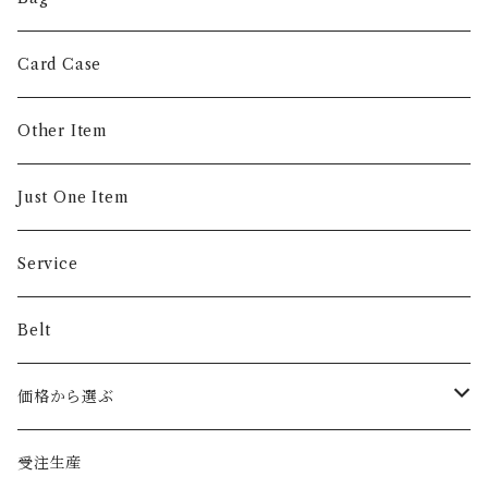
Money Clip
Card Case
Other Item
Just One Item
Service
Belt
価格から選ぶ
〜5,000円
受注生産