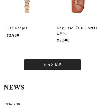
Cap Keeper
Key Case 『HUG ANTI
QUE』
¥2,800
¥5,500
もっと見る
NEWS
2026.5.29