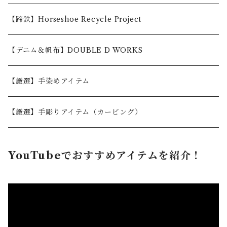
5,001〜10,000円
【蹄鉄】Horseshoe Recycle Project
10,001〜30,000円
【デニム＆帆布】DOUBLE D WORKS
30,001円〜
【厳選】手染めアイテム
【厳選】手彫りアイテム（カービング）
YouTubeでおすすめアイテムを紹介！