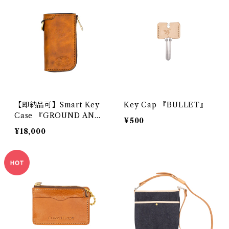
【即納品可】Smart Key
Key Cap 『BULLET』
Case 『GROUND ANTI
¥500
QUE』
¥18,000