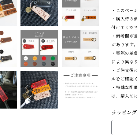
・このペー
・購入時の
付けてくだ
・備考欄が
があります
・実際の革
により異な
・ご注文後
ルをご確認
・特殊な配
は、購入前に
ラッピング