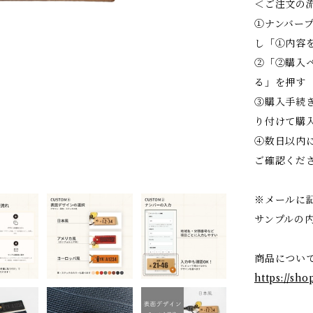
＜ご注文の
①ナンバー
し「①内容
②「②購入
る」を押す
③購入手続
り付けて購
④数日以内
ご確認くだ
※メールに
サンプルの
商品につい
https://sh