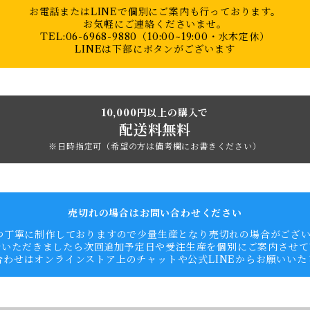
お電話またはLINEで個別にご案内も行っております。
お気軽にご連絡くださいませ。
TEL:06-6968-9880（10:00~19:00・水木定休）
LINEは下部にボタンがございます
10,000円以上の購入で
配送料無料
※日時指定可（希望の方は備考欄にお書きください）
売切れの場合はお問い合わせください
つ丁寧に制作しておりますので少量生産となり売切れの場合がござ
をいただきましたら次回追加予定日や受注生産を個別にご案内させて
合わせはオンラインストア上のチャットや公式LINEからお願いいた