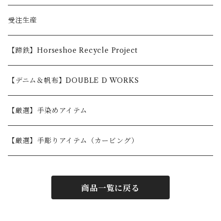
〜5,000円
受注生産
5,001〜10,000円
【蹄鉄】Horseshoe Recycle Project
10,001〜30,000円
【デニム＆帆布】DOUBLE D WORKS
30,001円〜
【厳選】手染めアイテム
【厳選】手彫りアイテム（カービング）
商品一覧に戻る