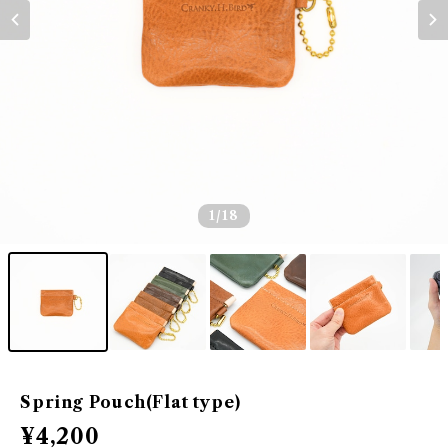
1
/18
Spring Pouch(Flat type)
¥4,200