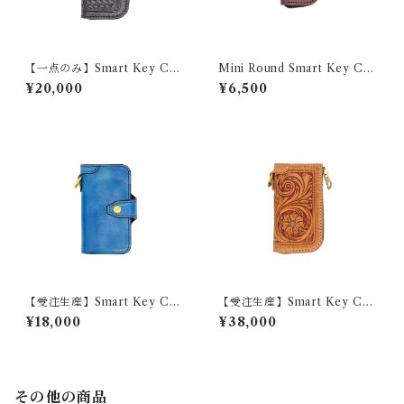
【一点のみ】Smart Key Cas
Mini Round Smart Key Cas
e 『GROUND BASKET』
e ANTIQUE
¥20,000
¥6,500
【受注生産】Smart Key Cas
【受注生産】Smart Key Cas
e 『SWIFT』
e 『GROUND Filigree』
¥18,000
¥38,000
その他の商品