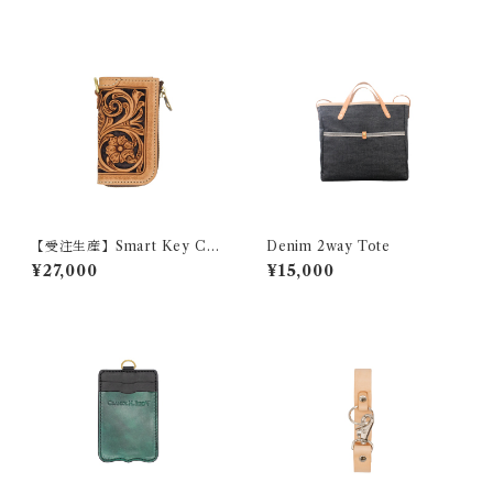
【受注生産】Smart Key Cas
Denim 2way Tote
e 『GROUND CRAFT』
¥27,000
¥15,000