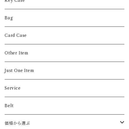
Short Wallet
Key Case
Coin Case
Bag
Money Clip
Card Case
Other Item
Just One Item
Service
Belt
価格から選ぶ