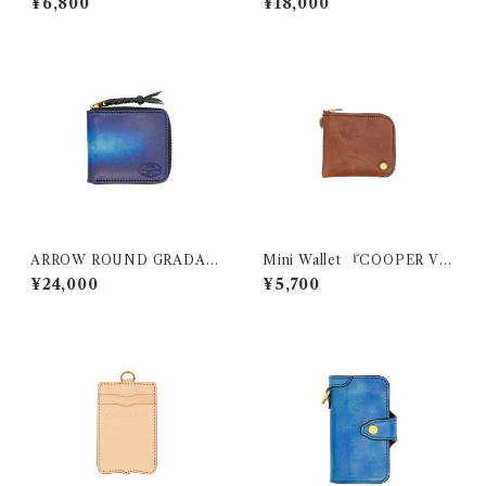
¥6,800
¥18,000
ン）
ARROW ROUND GRADATI
Mini Wallet 『COOPER Vin
ON
tage』
¥24,000
¥5,700