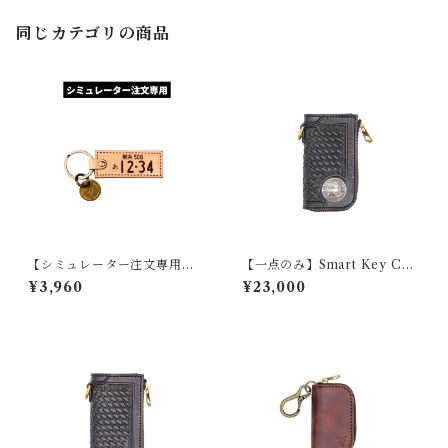
同じカテゴリの商品
【シミュレーター注文専用】
【一点のみ】Smart Key Cas
本革ナンバープレートキーホ
e 『GROUND Concho BAS
¥3,960
¥23,000
ルダー
KET』