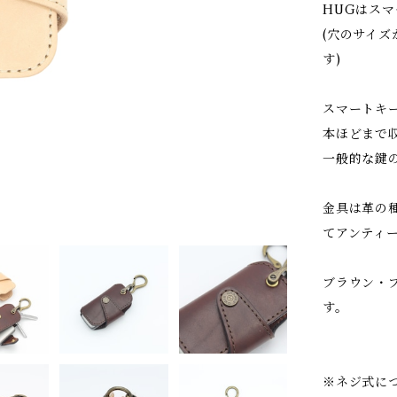
HUGはス
(穴のサイ
す)
スマートキ
本ほどまで
一般的な鍵
金具は革の
てアンティ
ブラウン・
す。
※ネジ式に