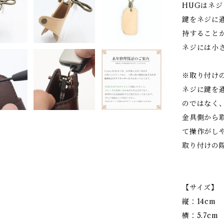
HUGはネ
鍵をネジに
持すること
ネジには小
※取り付け
ネジに鍵を
のではなく
金具側から
て操作がし
取り付けの
【サイズ】
縦：14cm
横：5.7cm