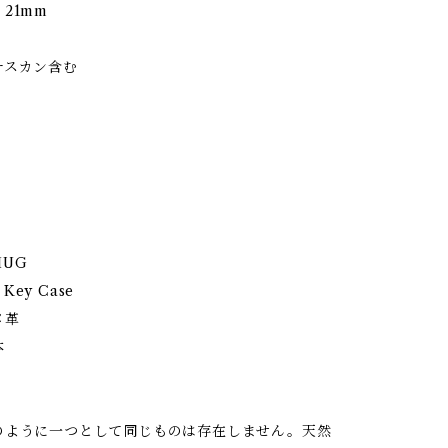
21mm
ナスカン含む
UG
ey Case
メ革
本
】
のように一つとして同じものは存在しません。天然