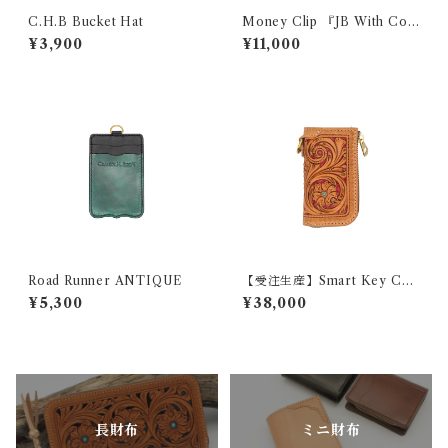
C.H.B Bucket Hat
Money Clip 『JB With Coi
n』
¥3,900
¥11,000
Road Runner ANTIQUE
【受注生産】Smart Key Cas
e 『GROUND Filigree』
¥5,300
¥38,000
長財布
ミニ財布