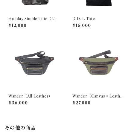
Holiday Simple Tote（L）
D.D. L Tote
¥12,000
¥15,000
Wander（All Leather）
Wander（Canvas × Leathe
r）
¥36,000
¥27,000
その他の商品