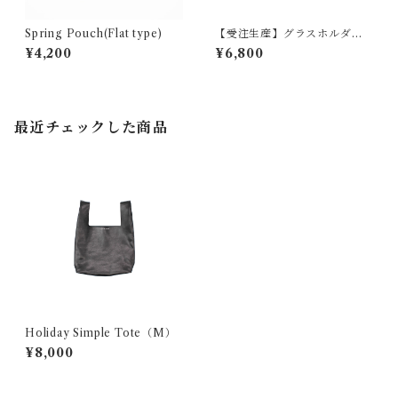
Spring Pouch(Flat type)
【受注生産】グラスホルダー
『LOOP』（グラデーショ
¥4,200
¥6,800
ン）
最近チェックした商品
Holiday Simple Tote（M）
¥8,000