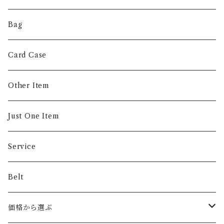
Coin Case
Bag
Money Clip
Card Case
Other Item
Just One Item
Service
Belt
価格から選ぶ