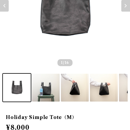
1
/16
Holiday Simple Tote（M）
¥8,000