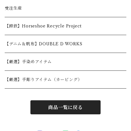
〜5,000円
受注生産
5,001〜10,000円
【蹄鉄】Horseshoe Recycle Project
10,001〜30,000円
【デニム＆帆布】DOUBLE D WORKS
30,001円〜
【厳選】手染めアイテム
【厳選】手彫りアイテム（カービング）
商品一覧に戻る