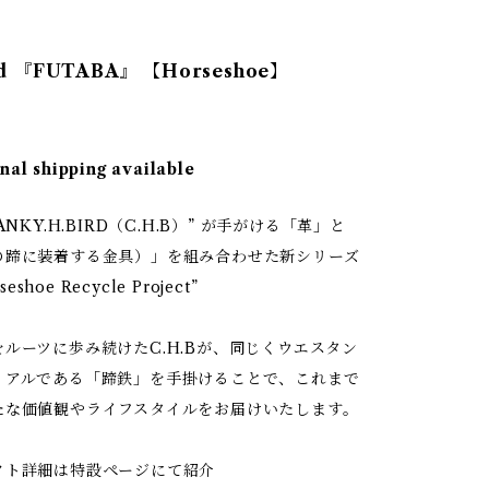
nd 『FUTABA』 【Horseshoe】
nal shipping available
ANKY.H.BIRD（C.H.B）” が手がける「革」と
の蹄に装着する金具）」を組み合わせた新シリーズ
seshoe Recycle Project”
ルーツに歩み続けたC.H.Bが、同じくウエスタン
リアルである「蹄鉄」を手掛けることで、これまで
たな価値観やライフスタイルをお届けいたします。
クト詳細は特設ページにて紹介