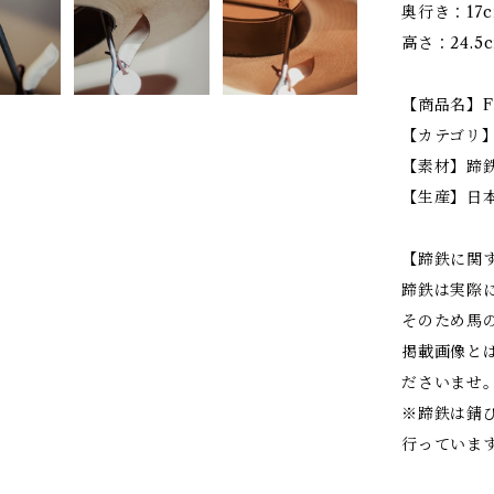
奥行き：17
高さ：24.5
【商品名】F
【カテゴリ】Ho
【素材】蹄
【生産】日
【蹄鉄に関
蹄鉄は実際
そのため馬
掲載画像と
ださいませ
※蹄鉄は錆
行っていま