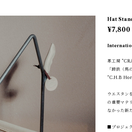
Hat Sta
¥7,800
Internatio
革工房 ”CR
「蹄鉄（馬
”C.H.B Hor
ウエスタンを
の重要マテ
なかった新
■プロジェ