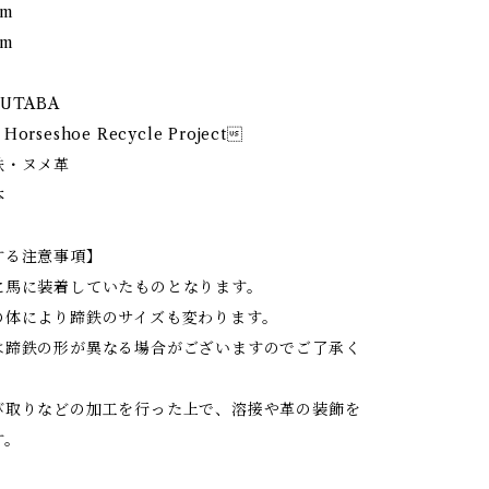
cm
cm
UTABA
rseshoe Recycle Project
鉄・ヌメ革
本
する注意事項】
に馬に装着していたものとなります。
の体により蹄鉄のサイズも変わります。
は蹄鉄の形が異なる場合がございますのでご了承く
。
び取りなどの加工を行った上で、溶接や革の装飾を
す。