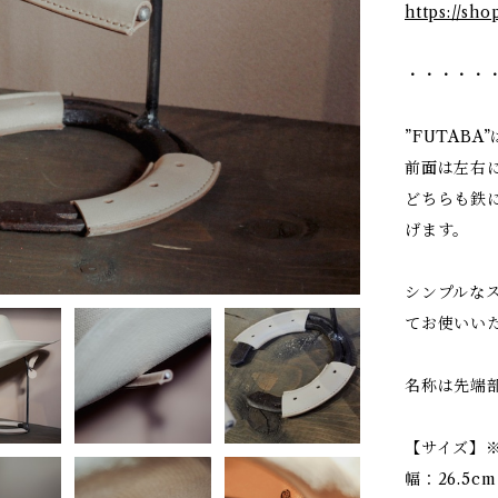
https://sh
・・・・・
”FUTAB
前面は左右
どちらも鉄
げます。
シンプルな
てお使いい
名称は先端
【サイズ】
幅：26.5cm