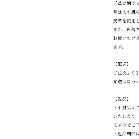
【革に関す
革は人の肌
皮革を使用
また、色落
お使いのブ
ます。
【配送】
ご注文より
発送はゆう
【返品】
・不良品が
いたします
ますのでご
・返品期間