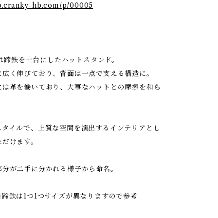
op.cranky-hb.com/p/00005
・
A”は蹄鉄を土台にしたハットスタンド。
に広く伸びており、背面は一点で支える構造に。
には革を巻いており、大事なハットとの摩擦を和ら
スタイルで、上質な空間を演出するインテリアとし
ただけます。
部分が二手に分かれる様子から命名。
※蹄鉄は1つ1つサイズが異なりますので参考