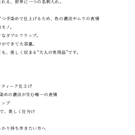
まれる、世界に一つの名刺入れ。
ずつ手染めで仕上げるため、色の濃淡やムラの表情
点モノ。
クなダブルフラップ。
けができて大容量。
ても、美しく収まる“大人の実用品”です。
ンティーク仕上げ
染めの濃淡が生む唯一の表情
ラップ
で、美しく仕分け
かり持ち歩きたい方へ