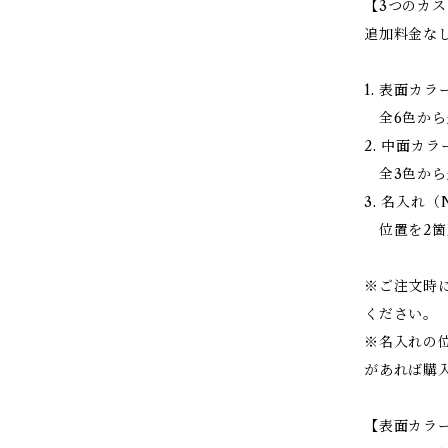
【3つのカ
追加料金な
1. 表面カラー
全6色から
2. 中面カラー
全3色から
3. 名入れ（
位置を2箇
※ご注文時
ください。
※名入れの
があれば購
【表面カラー（