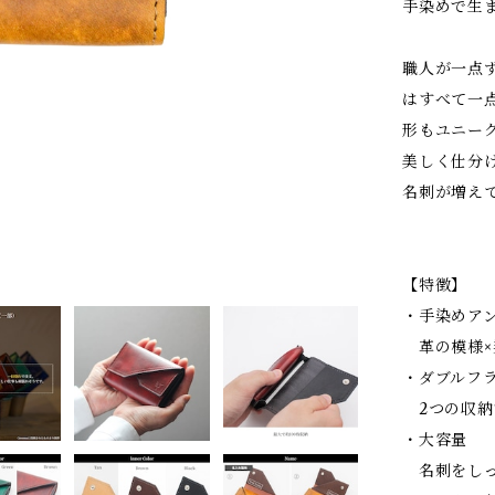
手染めで生
職人が一点
はすべて一
形もユニー
美しく仕分
名刺が増え
【特徴】
・手染めア
革の模様×
・ダブルフ
2つの収納
・大容量
名刺をしっ