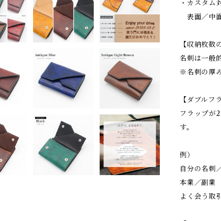
・カスタム
表面／中面
【収納枚数
名刺は一般的
※名刺の厚
【ダブルフ
フラップが
す。
例）
自分の名刺
本業／副業
よく会う取