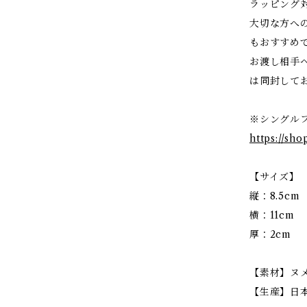
ラッピング
大切な方へ
もおすすめ
お渡し相手
は同封して
※シングル
https://sh
【サイズ】
縦：8.5cm
横：11cm
厚：2cm
【素材】ヌ
【生産】日