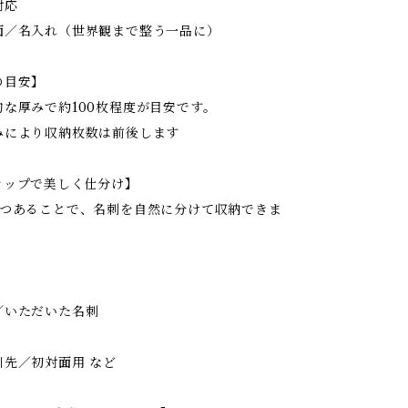
対応
／名入れ（世界観まで整う一品に）
の目安】
な厚みで約100枚程度が目安です。
みにより収納枚数は前後します
ラップで美しく仕分け】
2つあることで、名刺を自然に分けて収納できま
／いただいた名刺
引先／初対面用 など