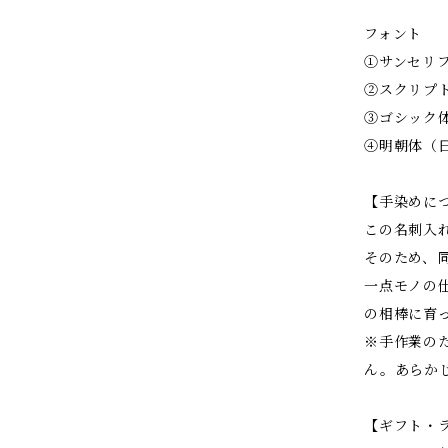
フォント
①サンセリ
②スクリプ
③ゴシック
④明朝体（
【手染めに
この名刺入
そのため、
一点モノの
の相棒に育
※手作業の
ん。あらか
【ギフト・