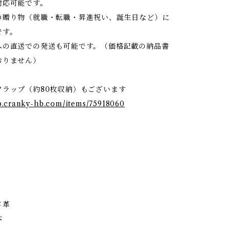
対応可能です。
の贈り物（就職・転職・昇進祝い、誕生日など）に
です。
への直送での発送も可能です。（価格記載の納品書
おりません）
フラップ（約80枚収納）もございます
op.cranky-hb.com/items/75918060
メ革
本