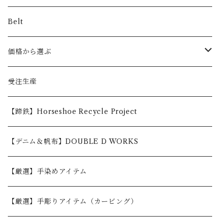
Belt
価格から選ぶ
〜5,000円
受注生産
5,001〜10,000円
【蹄鉄】Horseshoe Recycle Project
10,001〜30,000円
【デニム＆帆布】DOUBLE D WORKS
30,001円〜
【厳選】手染めアイテム
【厳選】手彫りアイテム（カービング）