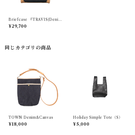
Briefcase 『TRAVIS(Denim
×Leather)』
¥29,700
同じカテゴリの商品
TOWN Denim&Canvas
Holiday Simple Tote（S）
¥18,000
¥5,000