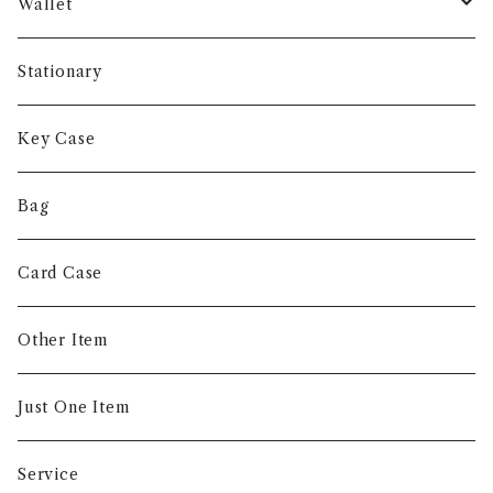
Wallet
Long Wallet
Stationary
Short Wallet
Key Case
Coin Case
Bag
Money Clip
Card Case
Other Item
Just One Item
Service