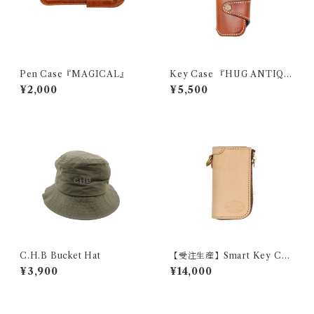
Pen Case『MAGICAL』
Key Case 『HUG ANTIQU
E』
¥2,000
¥5,500
C.H.B Bucket Hat
【受注生産】Smart Key Cas
e 『GROUND PLANE』
¥3,900
¥14,000