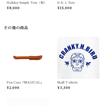
Holiday Simple Tote（M）
D.D. L Tote
¥8,000
¥15,000
その他の商品
Pen Case『MAGICAL』
Skull T-shirts
¥2,000
¥3,300