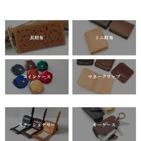
ズ）
長財布
ミニ財布
コインケース
マネークリップ
ステーショナリー
キーケース