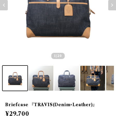
1
/20
Briefcase 『TRAVIS(Denim×Leather)』
¥29,700