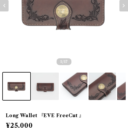
1
/17
Long Wallet 『EVE FreeCut 』
¥25,000