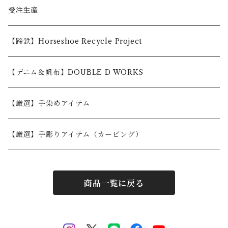
〜5,000円
受注生産
5,001〜10,000円
【蹄鉄】Horseshoe Recycle Project
10,001〜30,000円
【デニム＆帆布】DOUBLE D WORKS
30,001円〜
【厳選】手染めアイテム
【厳選】手彫りアイテム（カービング）
商品一覧に戻る