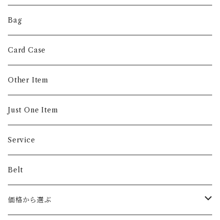
Coin Case
Bag
Money Clip
Card Case
Other Item
Just One Item
Service
Belt
価格から選ぶ