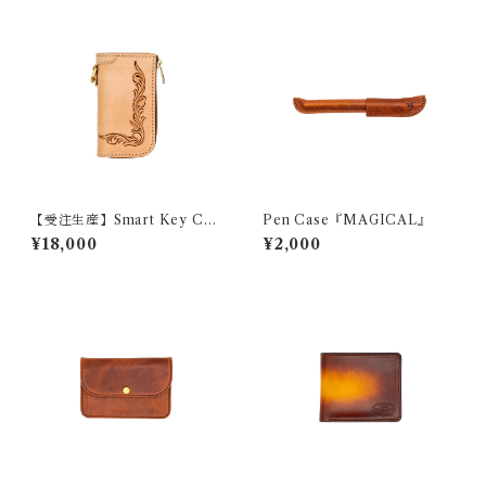
【受注生産】Smart Key Cas
Pen Case『MAGICAL』
e 『GROUND FreeCut』
¥18,000
¥2,000