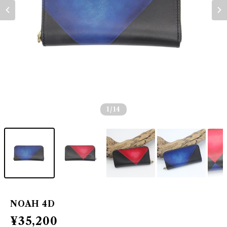
1
/14
NOAH 4D
¥35,200