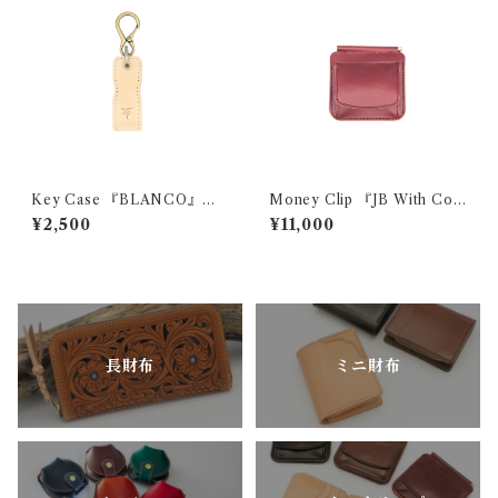
Key Case 『BLANCO』
Money Clip 『JB With Coi
（ヌメ革）
n』
¥2,500
¥11,000
長財布
ミニ財布