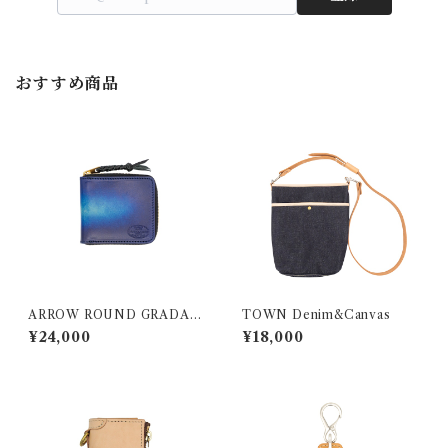
おすすめ商品
ARROW ROUND GRADATI
TOWN Denim&Canvas
ON
¥24,000
¥18,000