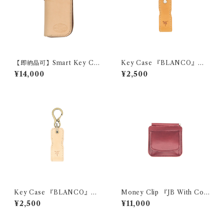
【即納品可】Smart Key Cas
Key Case 『BLANCO』
e 『GROUND PLANE』
（モストロ）
¥14,000
¥2,500
Key Case 『BLANCO』
Money Clip 『JB With Coi
（ヌメ革）
n』
¥2,500
¥11,000