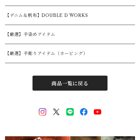
10,001〜30,000円
【デニム＆帆布】DOUBLE D WORKS
30,001円〜
【厳選】手染めアイテム
【厳選】手彫りアイテム（カービング）
商品一覧に戻る