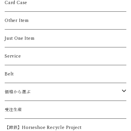
Money Clip
Card Case
Other Item
Just One Item
Service
Belt
価格から選ぶ
〜5,000円
受注生産
5,001〜10,000円
【蹄鉄】Horseshoe Recycle Project