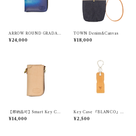
ARROW ROUND GRADATI
TOWN Denim&Canvas
ON
¥24,000
¥18,000
【即納品可】Smart Key Cas
Key Case 『BLANCO』
e 『GROUND PLANE』
（モストロ）
¥14,000
¥2,500