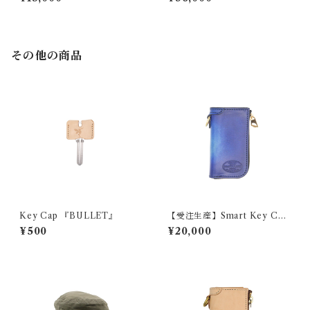
その他の商品
Key Cap 『BULLET』
【受注生産】Smart Key Cas
e 『GROUND GRADATIO
¥500
¥20,000
N』