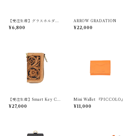
【受注生産】グラスホルダー
ARROW GRADATION
『LOOP』（グラデーショ
¥6,800
¥22,000
ン）
【受注生産】Smart Key Cas
Mini Wallet 『PICCOLO』
e 『GROUND CRAFT』
¥27,000
¥11,000