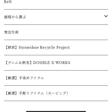
Belt
価格から選ぶ
〜5,000円
受注生産
5,001〜10,000円
【蹄鉄】Horseshoe Recycle Project
10,001〜30,000円
【デニム＆帆布】DOUBLE D WORKS
30,001円〜
【厳選】手染めアイテム
【厳選】手彫りアイテム（カービング）