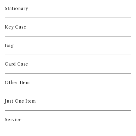
Long Wallet
Stationary
Short Wallet
Key Case
Coin Case
Bag
Money Clip
Card Case
Other Item
Just One Item
Service