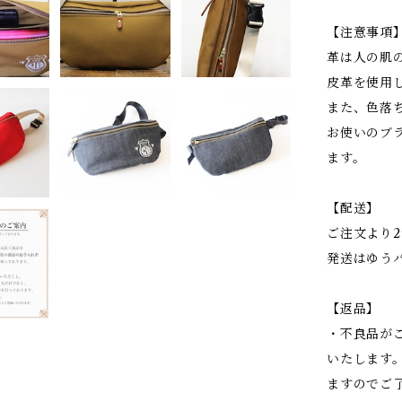
【注意事項
革は人の肌
皮革を使用
また、色落
お使いのブ
ます。
【配送】
ご注文より
発送はゆう
【返品】
・不良品が
いたします
ますのでご