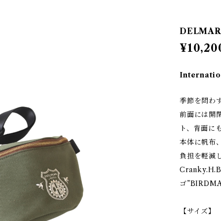
DELMAR
¥10,20
Internatio
季節を問わ
前面には開
ト、背面に
本体に帆布
負担を軽減
Cranky.
ゴ”BIRD
【サイズ】