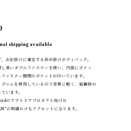
0
nal shipping available
ず、お出掛けに重宝する斜め掛けボディバッグ。
閉し易いダブルファスナーを使い、内部にポケッ
もファスナー開閉のポケットが付いています。
、デニムを使用しているので非常に軽く、装着時の
しています。
H.Birdのアウトドアプロダクト向けロ
MAN”の刺繍ロゴもアクセントになります。