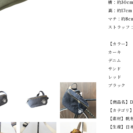
横：約30
高：約17c
マチ：約8
ストラッフ：
【カラー】
カーキ
デニム
サンド
レッド
ブラック
【商品名】De
【カテゴリ】
【素材】帆
【生産】日