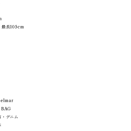
cm
m
cm
最長105cm
lmar
BAG
布・デニム
本