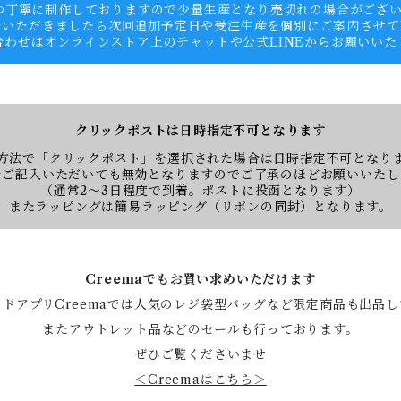
つ丁寧に制作しておりますので少量生産となり売切れの場合がござ
をいただきましたら次回追加予定日や受注生産を個別にご案内させて
合わせはオンラインストア上のチャットや公式LINEからお願いいた
クリックポストは日時指定不可となります
方法で「クリックポスト」を選択された場合は日時指定不可となり
をご記入いただいても無効となりますのでご了承のほどお願いいたし
（通常2〜3日程度で到着。ポストに投函となります）
またラッピングは簡易ラッピング（リボンの同封）となります。
Creemaでもお買い求めいただけます
ドアプリCreemaでは人気のレジ袋型バッグなど限定商品も出品
またアウトレット品などのセールも行っております。
ぜひご覧くださいませ
＜Creemaはこちら＞