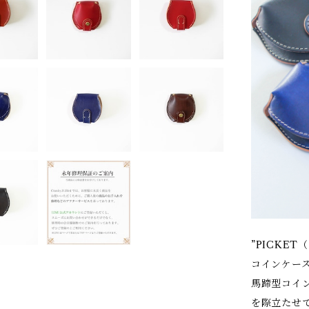
”PICKE
コインケー
馬蹄型コイ
を際立たせ