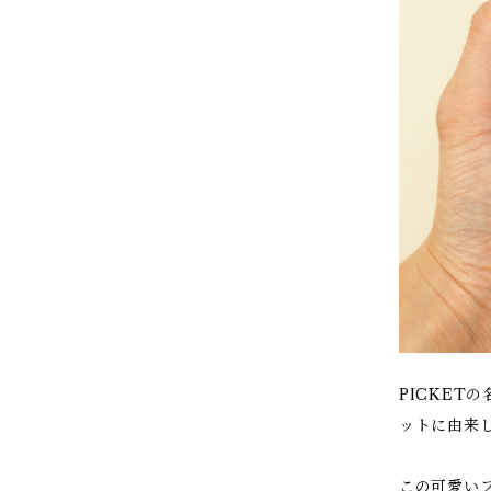
PICKET
ットに由来
この可愛い