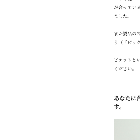
が合ってい
ました。
また製品の
う（「ピッ
ピケットと
ください。
あなたに
す。