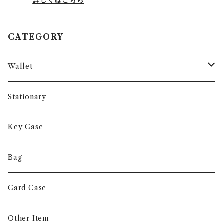
詳しくはこちら
CATEGORY
Wallet
Long Wallet
Stationary
Short Wallet
Key Case
Coin Case
Bag
Money Clip
Card Case
Other Item