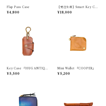
Flap Pass Case
【受注生産】Smart Key Cas
e 『GROUND FreeCut』
¥4,800
¥18,000
Key Case 『HUG ANTIQU
Mini Wallet 『COOPER』
E』
¥5,500
¥5,200