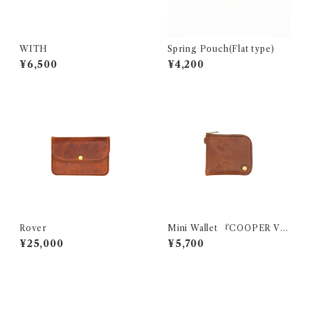
WITH
Spring Pouch(Flat type)
¥6,500
¥4,200
Rover
Mini Wallet 『COOPER Vin
tage』
¥25,000
¥5,700