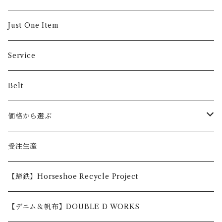
Just One Item
Service
Belt
価格から選ぶ
〜5,000円
受注生産
5,001〜10,000円
【蹄鉄】Horseshoe Recycle Project
10,001〜30,000円
【デニム＆帆布】DOUBLE D WORKS