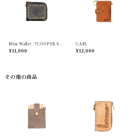
Mini Wallet 『COOPER Sku
CARL
ll Studs』
¥11,000
¥12,000
その他の商品