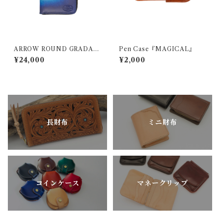
ARROW ROUND GRADATI
Pen Case『MAGICAL』
ON
¥24,000
¥2,000
長財布
ミニ財布
コインケース
マネークリップ