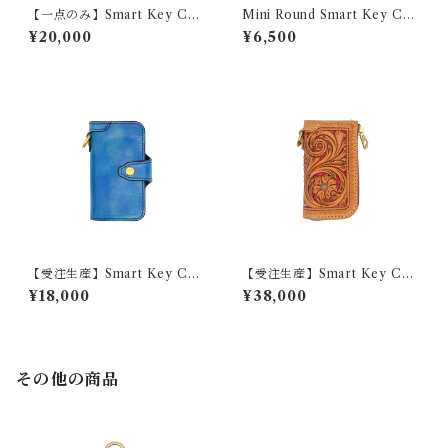
【一点のみ】Smart Key Cas
Mini Round Smart Key Cas
e 『GROUND BASKET』
e ANTIQUE
¥20,000
¥6,500
【受注生産】Smart Key Cas
【受注生産】Smart Key Cas
e 『SWIFT』
e 『GROUND Filigree』
¥18,000
¥38,000
その他の商品