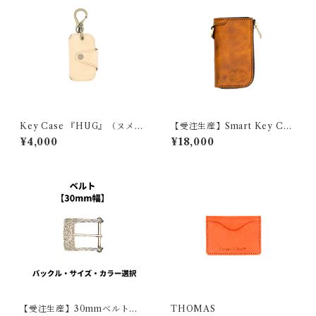
Key Case 『HUG』（ヌメ
【受注生産】Smart Key Cas
革）
e 『GROUND ANTIQUE』
¥4,000
¥18,000
【受注生産】30mmベルト
THOMAS