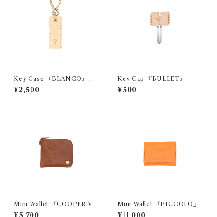
Key Case 『BLANCO』
Key Cap 『BULLET』
（ヌメ革）
¥2,500
¥500
Mini Wallet 『COOPER Vin
Mini Wallet 『PICCOLO』
tage』
¥5,700
¥11,000