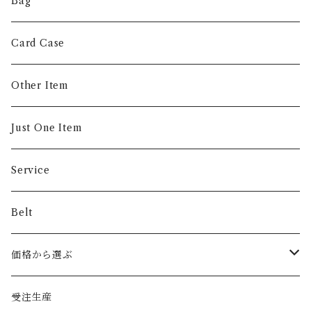
Coin Case
Bag
Money Clip
Card Case
Other Item
Just One Item
Service
Belt
価格から選ぶ
〜5,000円
受注生産