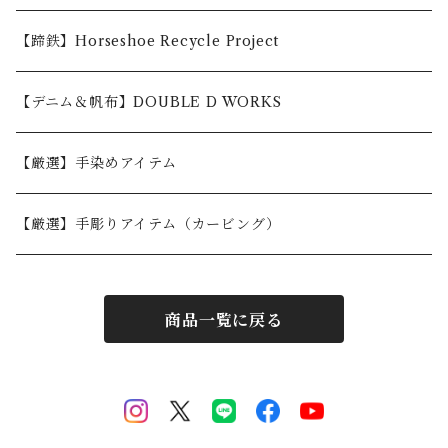
5,001〜10,000円
【蹄鉄】Horseshoe Recycle Project
10,001〜30,000円
【デニム＆帆布】DOUBLE D WORKS
30,001円〜
【厳選】手染めアイテム
【厳選】手彫りアイテム（カービング）
商品一覧に戻る