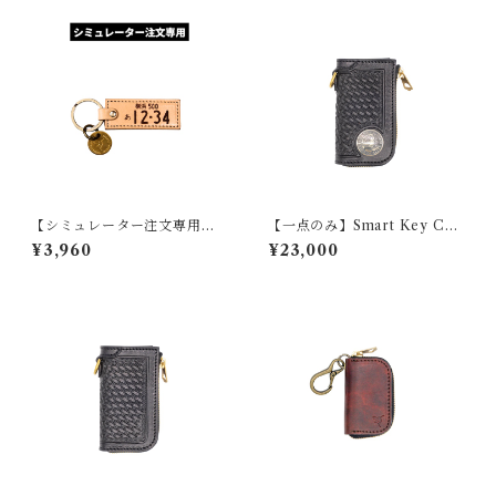
【シミュレーター注文専用】
【一点のみ】Smart Key Cas
本革ナンバープレートキーホ
e 『GROUND Concho BAS
¥3,960
¥23,000
ルダー
KET』