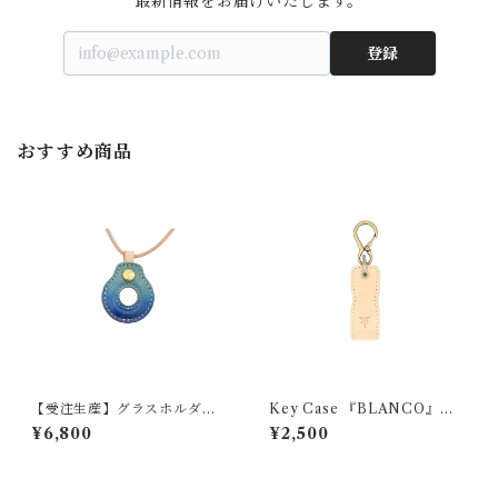
最新情報をお届けいたします。
登録
おすすめ商品
【受注生産】グラスホルダー
Key Case 『BLANCO』
『LOOP』（グラデーショ
（ヌメ革）
¥6,800
¥2,500
ン）