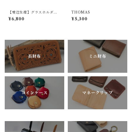
【受注生産】グラスホルダー
THOMAS
『LOOP』（グラデーショ
¥6,800
¥5,300
ン）
長財布
ミニ財布
コインケース
マネークリップ