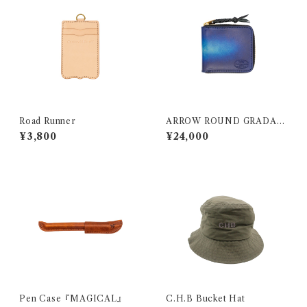
Road Runner
ARROW ROUND GRADATI
ON
¥3,800
¥24,000
Pen Case『MAGICAL』
C.H.B Bucket Hat