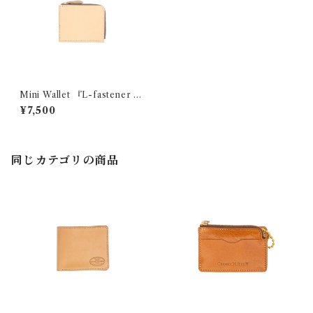
Mini Wallet 『L-fastener S
hort Wallet』 【RAIN CLO
¥7,500
UD SUN】
同じカテゴリの商品