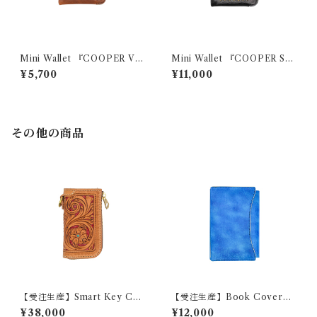
Mini Wallet 『COOPER Vin
Mini Wallet 『COOPER Sku
tage』
ll Studs』
¥5,700
¥11,000
その他の商品
【受注生産】Smart Key Cas
【受注生産】Book Cover
e 『GROUND Filigree』
『OLIVE』（文庫本・新書・
¥38,000
¥12,000