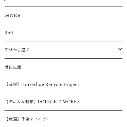
Service
Belt
価格から選ぶ
〜5,000円
受注生産
5,001〜10,000円
【蹄鉄】Horseshoe Recycle Project
10,001〜30,000円
【デニム＆帆布】DOUBLE D WORKS
30,001円〜
【厳選】手染めアイテム