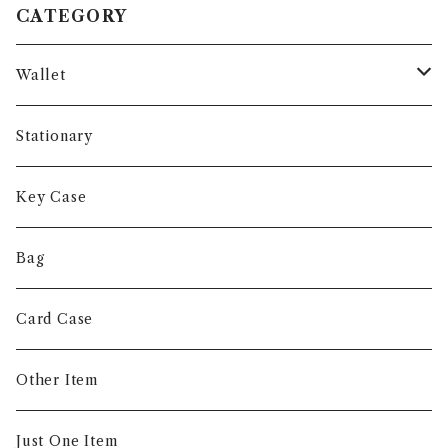
CATEGORY
Wallet
Long Wallet
Stationary
Short Wallet
Key Case
Coin Case
Bag
Money Clip
Card Case
Other Item
Just One Item