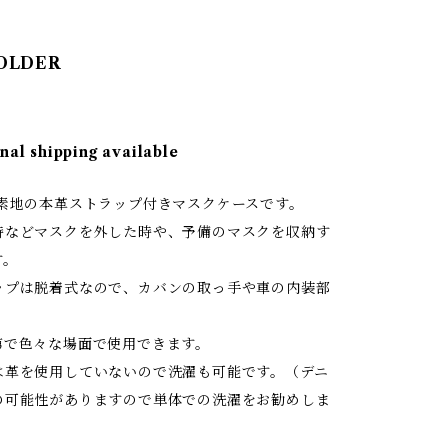
OLDER
nal shipping available
ム素地の本革ストラップ付きマスクケースです。
時などマスクを外した時や、予備のマスクを収納す
す。
ップは脱着式なので、カバンの取っ手や車の内装部
り
第で色々な場面で使用できます。
は革を使用していないので洗濯も可能です。（デニ
の可能性がありますので単体での洗濯をお勧めしま