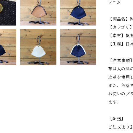
デニム
【商品名】M
【カテゴリ】O
【素材】帆
【生産】日
【注意事項
革は人の肌
皮革を使用
また、色落
お使いのブ
ます。
【配送】
ご注文より