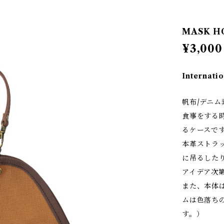
MASK H
¥3,000
Internatio
帆布/デニ
食事をする
るケースで
本革ストラ
に吊るした
アイデア次
また、本体
ムは色落ち
す。）